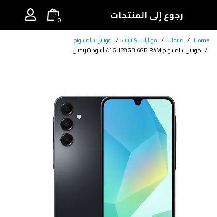
رجوع إلى المنتجات
0
Home
منتجات
موبايلات & تابلت
موبايل سامسونج
موبايل سامسونج A16 128GB 6GB RAM أسود شريحتين