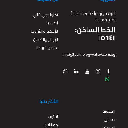
التواصل يومياً / 10:00 صباحاً -
تكنولوجي فالي
10:00 مساءً
اتصل بنا
الخط الساخن:
الأحكام والشروط
١٥٦٤١
الإرجاع والضمان
عناوين فروعنا
info@technologyvalley.com.eg
الأكثر طلبا
المدونة
لابتوب
حسابى
موبايلات
المنتجات