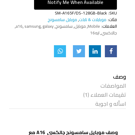
Notify Me When Available
SM-A165F/DS-128GB-Black
SKU:
فئات:
موبايلات & تابلت
,
موبايل سامسونج
العلامات:
Mobile
,
موبايل
,
سامسونج
,
galaxy
,
samsung
,
a16
,
جالاكسي
,
ايه16
وصف
المواصفات
تقيمات العملاء (1)
اسأله و اجوبة
وصف موبايل سامسونج جالكسي
A16
مع