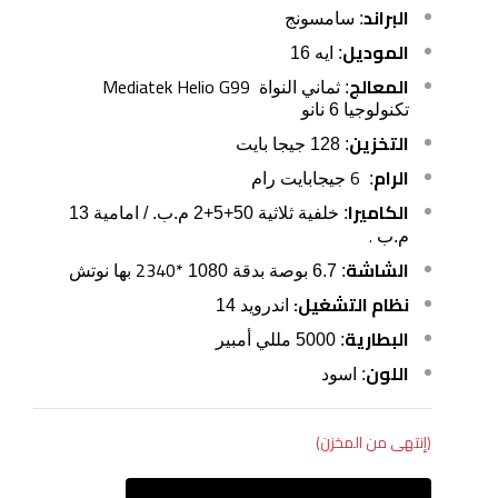
البراند
: سامسونج
الموديل
: ايه 16
المعالج
Mediatek Helio G99
: ثماني النواة
تكنولوجيا 6 نانو
التخزين
: 128 جيجا بايت
الرام
6
:
جيجابايت رام
الكاميرا
: خلفية ثلاثية 50+5+2 م.ب. / امامية 13
.
م.ب
الشاشة
2340*
: 6.7 بوصة بدقة 1080
بها نوتش
نظام التشغيل:
اندرويد 14
البطارية
: 5000 مللي أمبير
اللون
: اسود
(إنتهى من المخزن)