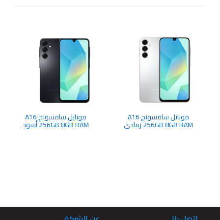
موبايل سامسونج A16
موبايل سامسونج A16
256GB 8GB RAM رمادي
256GB 8GB RAM أسود
فاتح شريحتين
شريحتين
اتصل بنا
عن الشركة