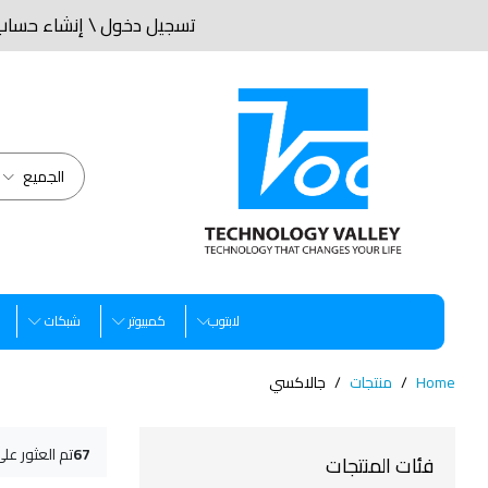
تسجيل دخول
\
إنشاء حساب
الجميع
لابتوب
كمبيوتر
شبكات
Home
منتجات
جالاكسي
67
تم العثور عل
فئات المنتجات