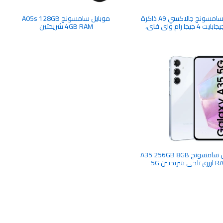
تابلت سامسونج جالاكسي A9 ذاكرة
موبايل سامسونج A05s 128GB
64 جيجابايت 4 جيجا رام واي فاي،
4GB RAM شريحتين
فضي
موبايل سامسونج A35 256GB 8GB
جي شريحتين 5G