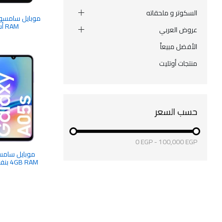
السكوتر و ملحقاته
RAM أسود شريحتين
عروض العربي
الأفضل مبيعاً
منتجات أوتليت
حسب السعر
0
EGP
-
100,000
EGP
B RAM