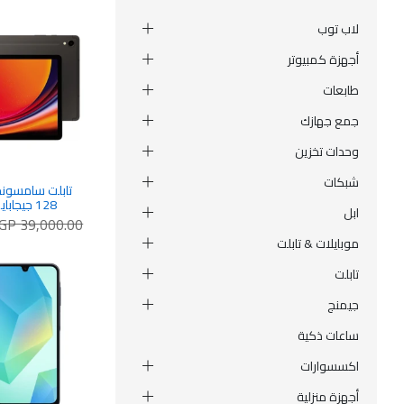
لاب توب
أجهزة كمبيوتر
طابعات
جمع جهازك
وحدات تخزين
شبكات
ابل
الخامس متضم
GP 39,000.00
ج
موبايلات & تابلت
تابلت
جيمنج
ساعات ذكية
اكسسوارات
أجهزة منزلية