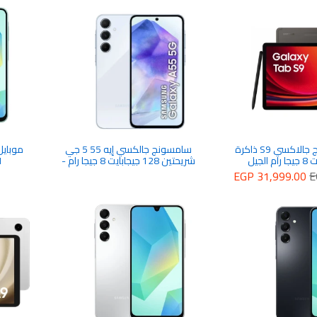
تابلت سامسونج جالاكسي S9 ذاكرة
سامسونج جالكسي إيه 55 5 جي
128 جيجابايت 8 جيجا رام الجيل
شريحتين 128 جيجابايت 8 جيجا رام -
AM
ن قلم اس، اللون
ازرق ثلجي رائع
EGP 31,999.00
E
رافيت