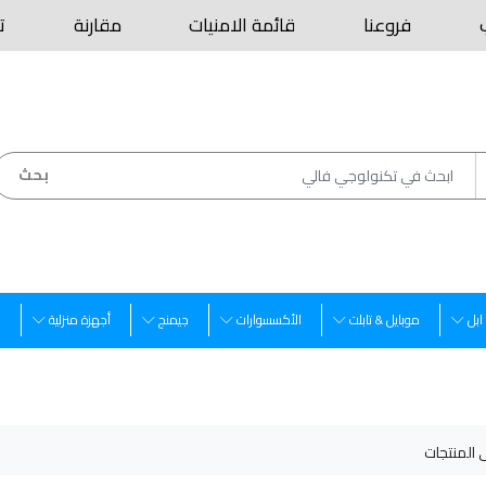
فروعنا
قائمة الامنيات
مقارنة
ت
بحث
ابل
موبايل & تابلت
الأكسسوارات
جيمنج
أجهزة منزلية
س
ى المنتجات