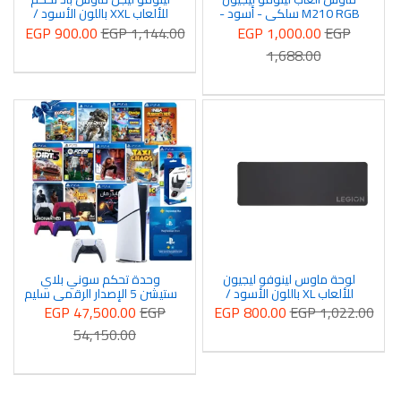
M210 RGB سلكي - أسود -
للألعاب XXL باللون الأسود /
GXH1C97869
GY51M74265
EGP 900.00
EGP 1,144.00
EGP 1,000.00
EGP
1,688.00
لوحة ماوس لينوفو ليجيون
وحدة تحكم سوني بلاي
للألعاب XL باللون الأسود /
ستيشن 5 الإصدار الرقمي سليم
GXH0W29068
مع وحدة تحكم دوال سينس +
EGP 47,500.00
EGP
EGP 800.00
EGP 1,022.00
13 لعبة مجانية و دراع دوال
54,150.00
سيسنس ملون و شاحن و 3
شهور بلس