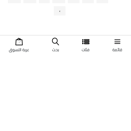
›
قائمة
فئات
بحث
عربة التسوق
اتصل بنا
عن الشركة
التواصل يومياً / 10:00 صباحاً -
تكنولوجي فالي
10:00 مساءً
اتصل بنا
الخط الساخن:
الأحكام والشروط
١٥٦٤١
الإرجاع والضمان
عناوين فروعنا
info@technologyvalley.com.eg