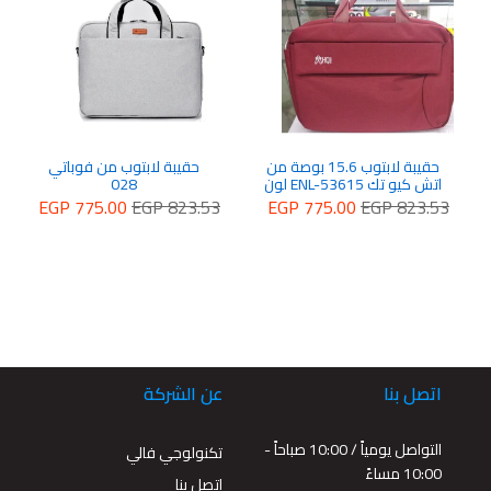
حقيبة لابتوب 15.6 بوصة من
حقيبة لابتوب من فوباتي
اتش كيو تك ENL-53615 لون
028
احمر
EGP 775.00
EGP 823.53
EGP 775.00
EGP 823.53
اتصل بنا
عن الشركة
التواصل يومياً / 10:00 صباحاً -
تكنولوجي فالي
10:00 مساءً
اتصل بنا