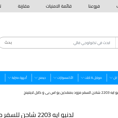
فروعنا
قائمة الامنيات
مقارنة
ت
بحث
ابل
موبايل & تابلت
الأكسسوارات
جيمنج
أجهزة منزلية
س
لسفر مزود بمنفذين يو اس بى و كابل لايتنينج
لدنيو ايه 2203 شاحن للسفر مزود بمنفذين يو اس بى و كابل لايتنينج