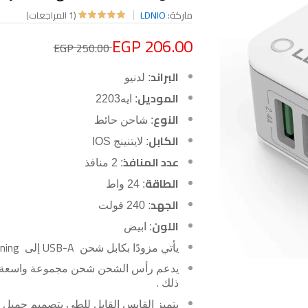
ماركة:
LDNIO
(1 المراجعات)
EGP 206.00
EGP 250.00
البراند
: لدنيو
الموديل
: ايه2203
النوع
: شاحن حائط
الكابل
: لايتنينج IOS
عدد المنافذ
: 2 منافذ
الطاقة
: 24 واط
الجهد
: 240 فولت
اللون
: ابيض
tning
USB-A
يأتي مزودًا بكابل شحن
إلى
يدعم رأس الشحن شحن مجموعة واسعة من ا
.
ذلك
يتميز القابس القابل للطي بتصميم جميل 