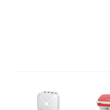
لدنيو ايه 2204 تايب سى شاحن سريع
للسفر مزود بمنفذين يو اس بى مع
كابل نوع سي
EGP 206.00
EGP 250.00