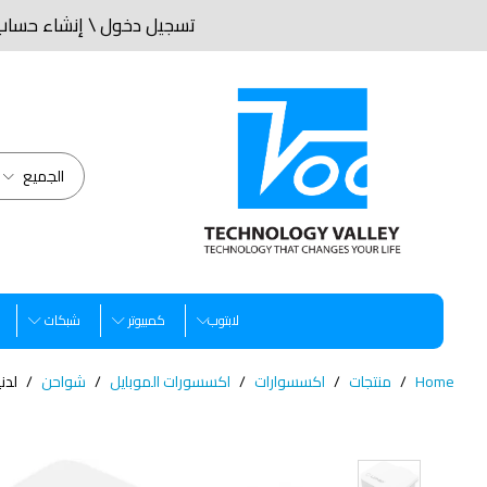
تسجيل دخول
\
إنشاء حساب
الجميع
لابتوب
كمبيوتر
شبكات
Home
منتجات
اكسسوارات
اكسسورات الموبايل
شواحن
لدنيو ايه 2203 شاحن ل