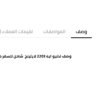
وصف
المواصفات
تقيمات العملاء (1)
وصف لدنيو ايه 2203 لايتينج شاحن للسفر مزود بمنفذين يو اس بى