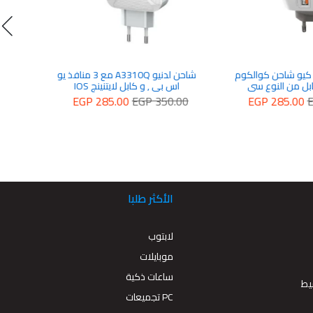
شاحن لدنيو A3310Q مع 3 منافذ يو
 كابل لايتنينج IOS
EGP 285.00
EGP
الأكثر طلبا
لابتوب
موبايلات
ساعات ذكية
يط
PC تجميعات