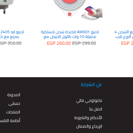
 قاعدة شحن لاسلكية
لدنيو ايه 2405 كيو شاحن كوالكوم
باللون الابيض مع
سريع مع كابل من النوع سى
اس بي , و
 350.00
EGP 285.00
EGP 350.00
EGP 26
عن الشركة
المدونة
تكنولوجي فالي
حسابى
اتصل بنا
المنتجات
الأحكام والشروط
أنظمة التقس
الإرجاع والضمان