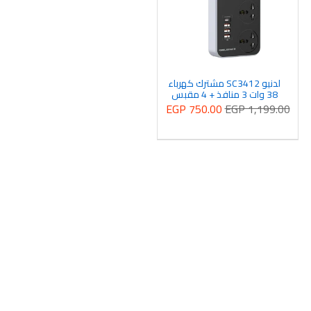
لدنيو SC3412 مشترك كهرباء
38 وات 3 منافذ + 4 مقبس
طاقة USB 2 متر - رمادي
EGP 750.00
EGP 1,199.00